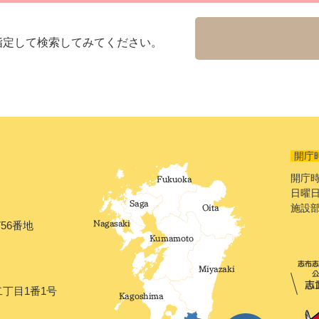
指定して検索してみてください。
開庁
開庁時
日曜日
施設
56番地
二丁目1番1号