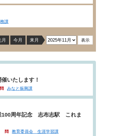
務課
先月
今月
来月
開催いたします！
みなと振興課
100周年記念 志布志駅 これま
教育委員会 生涯学習課