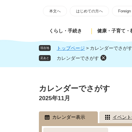
ペ
メ
ー
ニ
本文へ
はじめての方へ
Foreign
ジ
ュ
の
ー
くらし・手続き
健康・子育て・
先
を
頭
飛
で
ば
トップページ
>
カレンダーでさが
現在地
す
し
カレンダーでさがす
足あと
。
て
本
文
本
へ
文
カレンダーでさがす
2025年11月
カレンダー表示
イベント