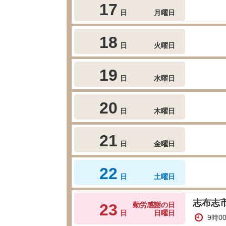
17
日
月曜日
18
日
火曜日
19
日
水曜日
20
日
木曜日
21
日
金曜日
22
日
土曜日
志布志
23
勤労感謝の日
日
日曜日
9時