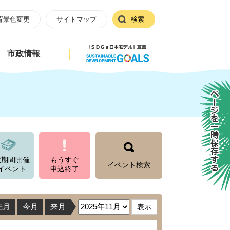
背景色変更
サイトマップ
検索
市政情報
ページを一時保存する
数期間開催
もうすぐ
イベント検索
イベント
申込終了
先月
今月
来月