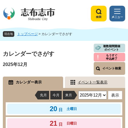
ペ
メ
ー
ニ
ジ
ュ
検
メ
の
ー
索
ニ
先
を
ュ
頭
飛
トップページ
>
カレンダーでさがす
ー
現在地
で
ば
す
し
本
複数期間開催
のイベント
。
て
文
カレンダーでさがす
もうすぐ
本
申込終了
文
2025年12月
へ
イベント検索
カレンダー表示
イベント一覧表示
先月
今月
来月
20
土曜日
日
21
日曜日
日