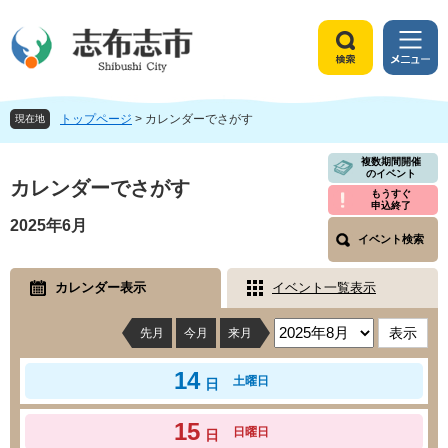
ペ
メ
ー
ニ
ジ
ュ
検
メ
の
ー
索
ニ
先
を
ュ
頭
飛
トップページ
>
カレンダーでさがす
ー
現在地
で
ば
す
し
本
複数期間開催
のイベント
。
て
文
カレンダーでさがす
もうすぐ
本
申込終了
文
2025年6月
へ
イベント検索
カレンダー表示
イベント一覧表示
先月
今月
来月
14
土曜日
日
15
日曜日
日