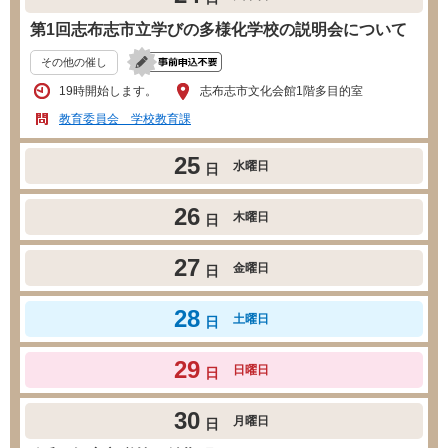
第1回志布志市立学びの多様化学校の説明会について
その他の催し
19時開始します。
志布志市文化会館1階多目的室
教育委員会 学校教育課
25
水曜日
日
26
木曜日
日
27
金曜日
日
28
土曜日
日
29
日曜日
日
30
月曜日
日