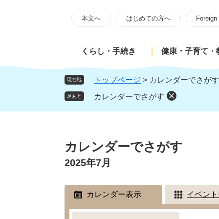
ペ
メ
ー
ニ
本文へ
はじめての方へ
Foreign
ジ
ュ
の
ー
くらし・手続き
健康・子育て・
先
を
頭
飛
で
ば
トップページ
>
カレンダーでさが
現在地
す
し
カレンダーでさがす
足あと
。
て
本
文
本
へ
文
カレンダーでさがす
2025年7月
カレンダー表示
イベント