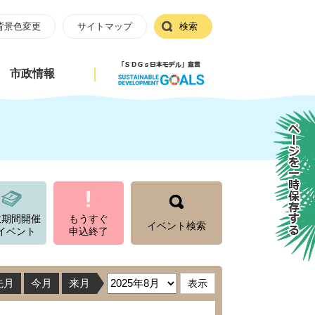
背景色変更
サイトマップ
検索
市政情報
ページを一時保存する
数期間開催
もうすぐ
イベント検索
イベント
申込終了
先月
今月
来月