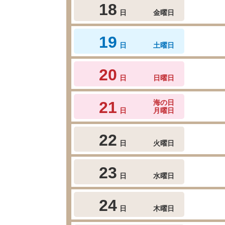
18
日
金曜日
19
日
土曜日
20
日
日曜日
21
海の日
日
月曜日
22
日
火曜日
23
日
水曜日
24
日
木曜日