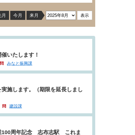
先月
今月
来月
開催いたします！
みなと振興課
を実施します。（期限を延長しまし
建設課
100周年記念 志布志駅 これま