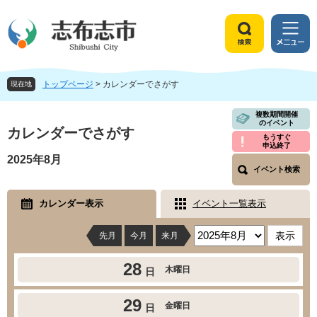
ペ
メ
ー
ニ
ジ
ュ
検
メ
の
ー
索
ニ
先
を
ュ
頭
飛
トップページ
>
カレンダーでさがす
ー
現在地
で
ば
す
し
本
複数期間開催
のイベント
。
て
文
カレンダーでさがす
もうすぐ
本
申込終了
文
2025年8月
へ
イベント検索
カレンダー表示
イベント一覧表示
先月
今月
来月
28
木曜日
日
29
金曜日
日