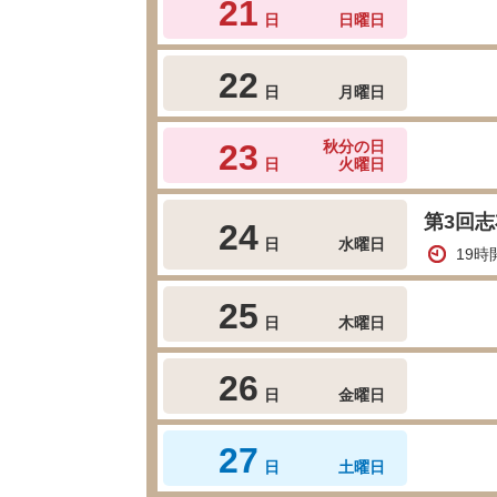
21
日
日曜日
22
日
月曜日
23
秋分の日
日
火曜日
第3回
24
日
水曜日
19
25
日
木曜日
26
日
金曜日
27
日
土曜日