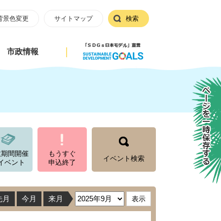
背景色変更
サイトマップ
検索
市政情報
ページを一時保存する
数期間開催
もうすぐ
イベント検索
イベント
申込終了
先月
今月
来月