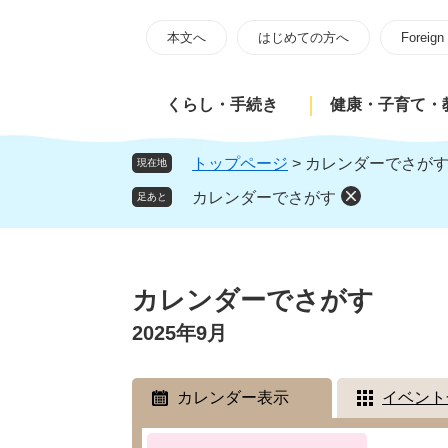
ペ
メ
ー
ニ
本文へ
はじめての方へ
Foreign
ジ
ュ
の
ー
くらし・手続き
健康・子育て・
先
を
頭
飛
で
ば
トップページ
>
カレンダーでさが
現在地
す
し
カレンダーでさがす
足あと
。
て
本
文
本
へ
文
カレンダーでさがす
2025年9月
カレンダー表示
イベント