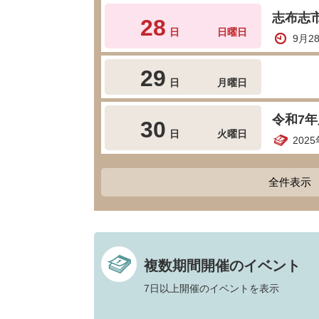
志布志
28
日
日曜日
9月2
29
日
月曜日
令和7
30
日
火曜日
202
全件表示
複数期間開催のイベント
7日以上開催のイベントを表示