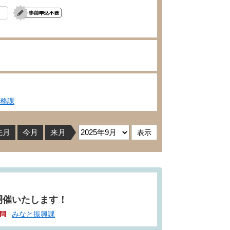
務課
先月
今月
来月
開催いたします！
みなと振興課