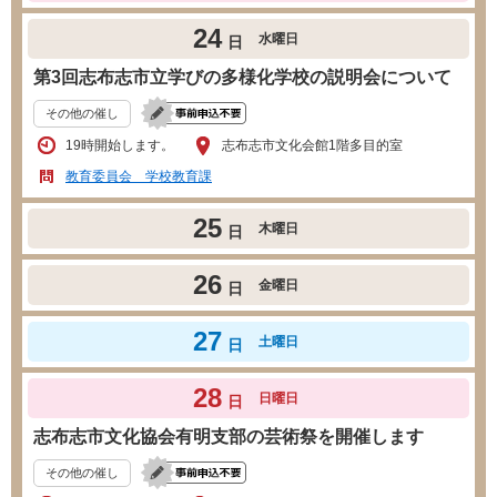
24
水曜日
日
第3回志布志市立学びの多様化学校の説明会について
その他の催し
19時開始します。
志布志市文化会館1階多目的室
教育委員会 学校教育課
25
木曜日
日
26
金曜日
日
27
土曜日
日
28
日曜日
日
志布志市文化協会有明支部の芸術祭を開催します
その他の催し