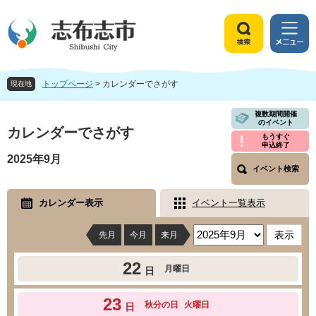
ペ
メ
ー
ニ
ジ
ュ
検
メ
の
ー
索
ニ
先
を
ュ
頭
飛
トップページ
>
カレンダーでさがす
ー
現在地
で
ば
す
し
本
複数期間開催
のイベント
。
て
文
カレンダーでさがす
もうすぐ
本
申込終了
文
2025年9月
へ
イベント検索
カレンダー表示
イベント一覧表示
先月
今月
来月
22
月曜日
日
23
秋分の日
火曜日
日