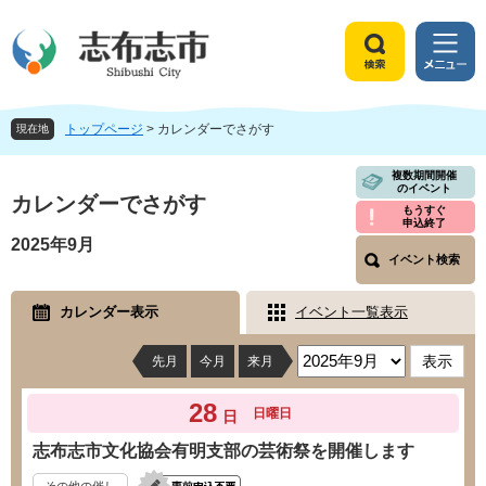
ペ
メ
ー
ニ
ジ
ュ
検
メ
の
ー
索
ニ
先
を
ュ
頭
飛
トップページ
>
カレンダーでさがす
ー
現在地
で
ば
す
し
本
複数期間開催
のイベント
。
て
文
カレンダーでさがす
もうすぐ
本
申込終了
文
2025年9月
へ
イベント検索
カレンダー表示
イベント一覧表示
先月
今月
来月
28
日曜日
日
志布志市文化協会有明支部の芸術祭を開催します
その他の催し