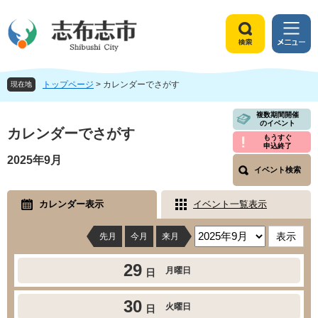
ペ
メ
ー
ニ
ジ
ュ
検
メ
の
ー
索
ニ
先
を
ュ
頭
飛
トップページ
>
カレンダーでさがす
ー
現在地
で
ば
す
し
本
複数期間開催
のイベント
。
て
文
カレンダーでさがす
もうすぐ
本
申込終了
文
2025年9月
へ
イベント検索
カレンダー表示
イベント一覧表示
先月
今月
来月
29
月曜日
日
30
火曜日
日