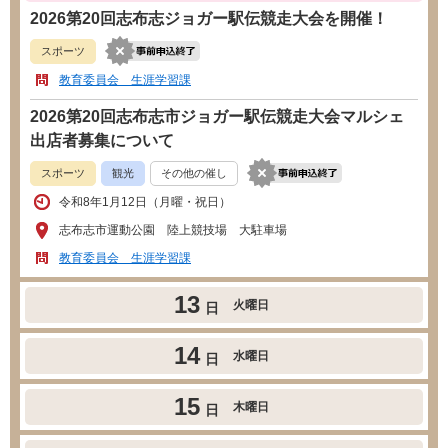
2026第20回志布志ジョガー駅伝競走大会を開催！
スポーツ
教育委員会 生涯学習課
2026第20回志布志市ジョガー駅伝競走大会マルシェ
出店者募集について
スポーツ
観光
その他の催し
令和8年1月12日（月曜・祝日）
志布志市運動公園 陸上競技場 大駐車場
教育委員会 生涯学習課
13
火曜日
日
14
水曜日
日
15
木曜日
日