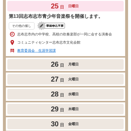
25
日曜日
日
第13回志布志市青少年音楽祭を開催します。
その他の催し
志布志市内の中学校、高校の吹奏楽部が一同に会する演奏会
コミュニティセンター志布志市文化会館
教育委員会 生涯学習課
26
月曜日
日
27
火曜日
日
28
水曜日
日
29
木曜日
日
30
金曜日
日