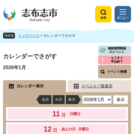
ペ
メ
ー
ニ
ジ
ュ
検
メ
の
ー
索
ニ
先
を
ュ
頭
飛
トップページ
>
カレンダーでさがす
ー
現在地
で
ば
す
し
本
複数期間開催
のイベント
。
て
文
カレンダーでさがす
もうすぐ
本
申込終了
文
2026年1月
へ
イベント検索
カレンダー表示
イベント一覧表示
先月
今月
来月
11
日曜日
日
12
成人の日
月曜日
日