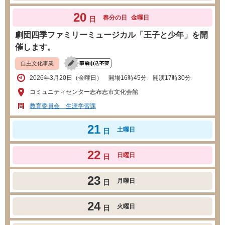
20
春分の日
金曜日
日
劇団四季ファミリーミュージカル「王子と少年」を開
催します。
自主文化事業
2026年3月20日（金曜日） 開場16時45分 開演17時30分
コミュニティセンター志布志市文化会館
教育委員会 生涯学習課
21
土曜日
日
22
日曜日
日
23
月曜日
日
24
火曜日
日