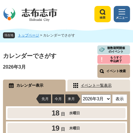
ペ
メ
ー
ニ
ジ
ュ
検
メ
の
ー
索
ニ
先
を
ュ
頭
飛
トップページ
>
カレンダーでさがす
ー
現在地
で
ば
す
し
本
複数期間開催
のイベント
。
て
文
カレンダーでさがす
もうすぐ
本
申込終了
文
2026年3月
へ
イベント検索
カレンダー表示
イベント一覧表示
先月
今月
来月
18
水曜日
日
19
木曜日
日