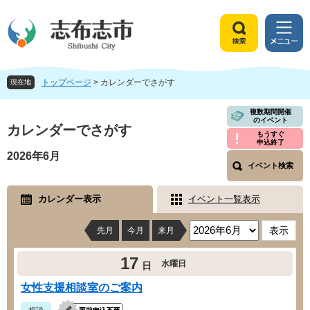
ペ
メ
ー
ニ
ジ
ュ
検
メ
の
ー
索
ニ
先
を
ュ
頭
飛
トップページ
>
カレンダーでさがす
ー
現在地
で
ば
す
し
本
複数期間開催
のイベント
。
て
文
カレンダーでさがす
もうすぐ
本
申込終了
文
2026年6月
へ
イベント検索
カレンダー表示
イベント一覧表示
先月
今月
来月
17
水曜日
日
女性支援相談室のご案内
相談