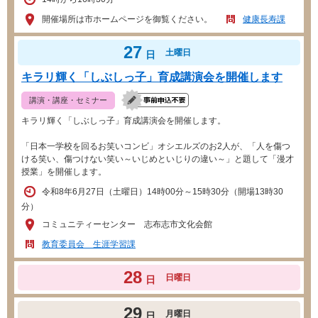
開催場所は市ホームページを御覧ください。
健康長寿課
27
土曜日
日
キラリ輝く「しぶしっ子」育成講演会を開催します
講演・講座・セミナー
キラリ輝く「しぶしっ子」育成講演会を開催します。
「日本一学校を回るお笑いコンビ」オシエルズのお2人が、「人を傷つ
ける笑い、傷つけない笑い～いじめといじりの違い～」と題して「漫才
授業」を開催します。
令和8年6月27日（土曜日）14時00分～15時30分（開場13時30
分）
コミュニティーセンター 志布志市文化会館
教育委員会 生涯学習課
28
日曜日
日
29
月曜日
日