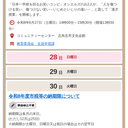
「日本一学校を回るお笑いコンビ」オシエルズのお2人が、「人を傷つ
ける笑い、傷つけない笑い～いじめといじりの違い～」と題して「漫才
授業」を開催します。
令和8年6月27日（土曜日）14時00分～15時30分（開場13時30
分）
コミュニティーセンター 志布志市文化会館
教育委員会 生涯学習課
28
日曜日
日
29
月曜日
日
30
火曜日
日
令和8年度市税等の納期限について
納期限は各月の末日。
(ただし12月は25日)
※納期限が土曜日、日曜日又は祝日の場合はその翌平日