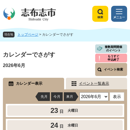
ペ
メ
ー
ニ
ジ
ュ
検
メ
の
ー
索
ニ
先
を
ュ
頭
飛
トップページ
>
カレンダーでさがす
ー
現在地
で
ば
す
し
本
複数期間開催
のイベント
。
て
文
カレンダーでさがす
もうすぐ
本
申込終了
文
2026年6月
へ
イベント検索
カレンダー表示
イベント一覧表示
先月
今月
来月
23
火曜日
日
24
水曜日
日