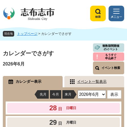
ペ
メ
ー
ニ
ジ
ュ
検
メ
の
ー
索
ニ
先
を
ュ
頭
飛
トップページ
>
カレンダーでさがす
ー
現在地
で
ば
す
し
本
複数期間開催
のイベント
。
て
文
カレンダーでさがす
もうすぐ
本
申込終了
文
2026年6月
へ
イベント検索
カレンダー表示
イベント一覧表示
先月
今月
来月
28
日曜日
日
29
月曜日
日