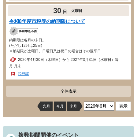
30
火曜日
日
令和8年度市税等の納期限について
納期限は各月の末日。
(ただし12月は25日)
※納期限が土曜日、日曜日又は祝日の場合はその翌平日
2026年4月30日（木曜日）から 2027年3月31日（水曜日）毎
月 月末
税務課
全件表示
先月
今月
来月
複数期間開催のイベント