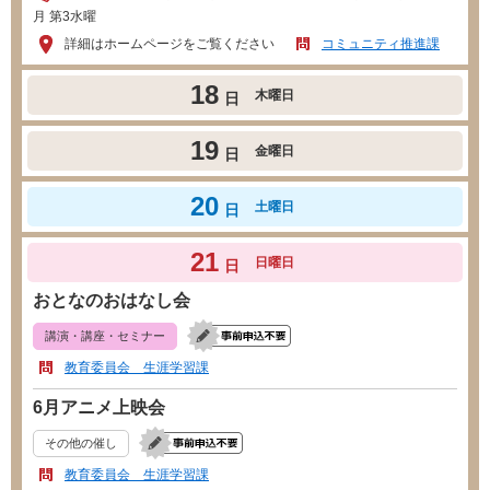
月 第3水曜
詳細はホームページをご覧ください
コミュニティ推進課
18
木曜日
日
19
金曜日
日
20
土曜日
日
21
日曜日
日
おとなのおはなし会
講演・講座・セミナー
教育委員会 生涯学習課
6月アニメ上映会
その他の催し
教育委員会 生涯学習課