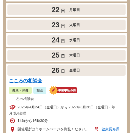
22
月曜日
日
23
火曜日
日
24
水曜日
日
25
木曜日
日
26
金曜日
日
こころの相談会
健康・保健
相談
こころの相談会
2026年4月24日（金曜日）から 2027年3月26日（金曜日）毎
月 第4金曜
14時から16時30分
開催場所は市ホームページを御覧ください。
健康長寿課