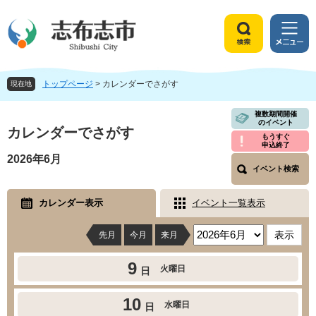
ペ
メ
ー
ニ
ジ
ュ
検
メ
の
ー
索
ニ
先
を
ュ
頭
飛
トップページ
>
カレンダーでさがす
ー
現在地
で
ば
す
し
本
複数期間開催
のイベント
。
て
文
カレンダーでさがす
もうすぐ
本
申込終了
文
2026年6月
へ
イベント検索
カレンダー表示
イベント一覧表示
先月
今月
来月
9
火曜日
日
10
水曜日
日