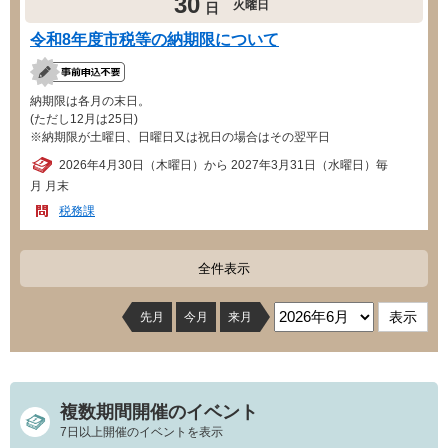
30
火曜日
日
令和8年度市税等の納期限について
納期限は各月の末日。
(ただし12月は25日)
※納期限が土曜日、日曜日又は祝日の場合はその翌平日
2026年4月30日（木曜日）から 2027年3月31日（水曜日）毎
月 月末
税務課
全件表示
先月
今月
来月
複数期間開催のイベント
7日以上開催のイベントを表示