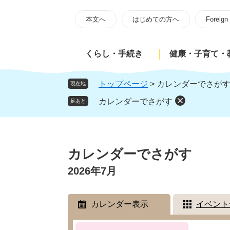
ペ
メ
ー
ニ
本文へ
はじめての方へ
Foreign
ジ
ュ
の
ー
くらし・手続き
健康・子育て・
先
を
頭
飛
で
ば
トップページ
>
カレンダーでさが
現在地
す
し
カレンダーでさがす
足あと
。
て
本
文
本
へ
文
カレンダーでさがす
2026年7月
カレンダー表示
イベント