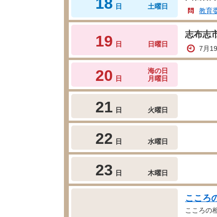
18
日
土曜日
教育
志布志
19
日
日曜日
7月1
20
海の日
日
月曜日
21
日
火曜日
22
日
水曜日
23
日
木曜日
こころ
こころの