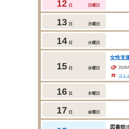
12
日
日曜日
13
日
月曜日
14
日
火曜日
女性支
15
202
日
水曜日
コミ
16
日
木曜日
17
日
金曜日
図書館