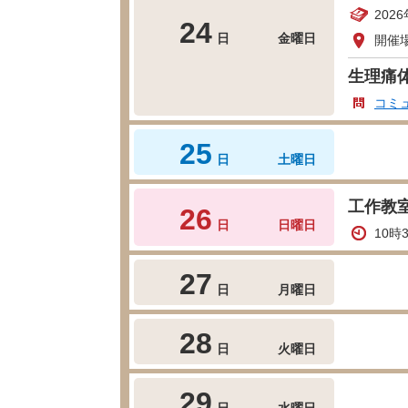
202
24
日
金曜日
開催
生理痛
コミ
25
日
土曜日
工作教
26
日
日曜日
10時
27
日
月曜日
28
日
火曜日
29
日
水曜日