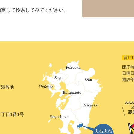
指定して検索してみてください。
開庁
開庁時
日曜日
施設
56番地
二丁目1番1号