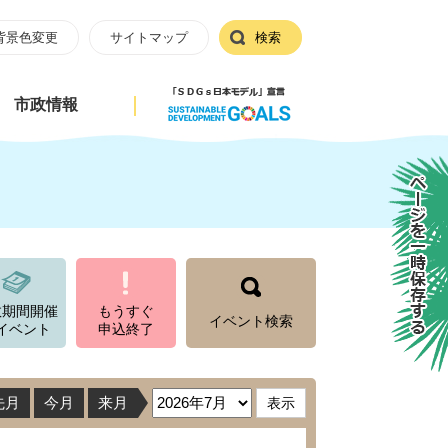
背景色変更
サイトマップ
検索
市政情報
ページを一時保存する
数期間開催
もうすぐ
イベント検索
イベント
申込終了
先月
今月
来月