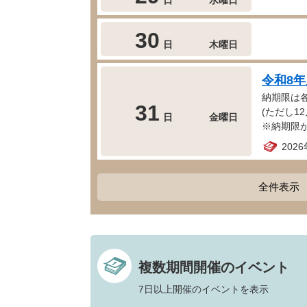
30
日
木曜日
令和8
納期限は
31
(ただし12
日
金曜日
※納期限
202
全件表示
複数期間開催のイベント
7日以上開催のイベントを表示