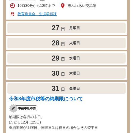
10時30分から12時まで
志ふれあい交流館
教育委員会 生涯学習課
27
月曜日
日
28
火曜日
日
29
水曜日
日
30
木曜日
日
31
金曜日
日
令和8年度市税等の納期限について
納期限は各月の末日。
(ただし12月は25日)
※納期限が土曜日、日曜日又は祝日の場合はその翌平日