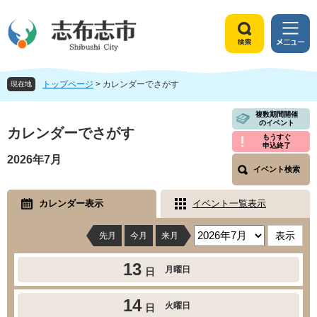
ペ
メ
ー
ニ
ジ
ュ
検
メ
の
ー
索
ニ
先
を
ュ
頭
飛
トップページ
>
カレンダーでさがす
ー
現在地
で
ば
す
し
本
複数期間開催
のイベント
。
て
文
カレンダーでさがす
もうすぐ
本
申込終了
文
2026年7月
へ
イベント検索
カレンダー表示
イベント一覧表示
先月
今月
来月
13
月曜日
日
14
火曜日
日