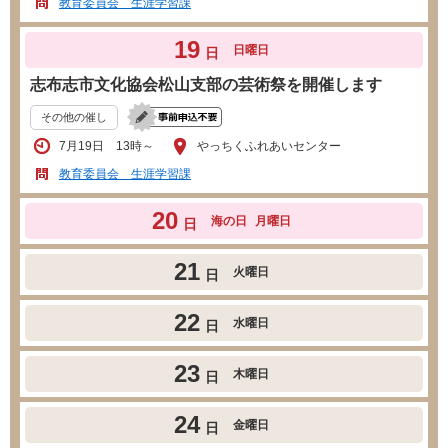
教育委員会 生涯学習課
19
日曜日
日
志布志市文化協会松山支部の芸術祭を開催します
その他の催し
7月19日 13時～
やっちくふれあいセンター
教育委員会 生涯学習課
20
海の日
月曜日
日
21
火曜日
日
22
水曜日
日
23
木曜日
日
24
金曜日
日