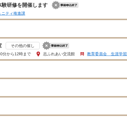
体験研修を開催します
ュニティ推進課
室
その他の催し
30分から12時まで
志ふれあい交流館
教育委員会 生涯学習