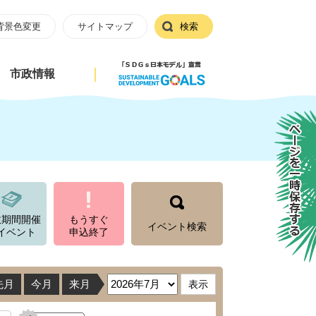
背景色変更
サイトマップ
検索
市政情報
ページを一時保存する
数期間開催
もうすぐ
イベント検索
イベント
申込終了
先月
今月
来月