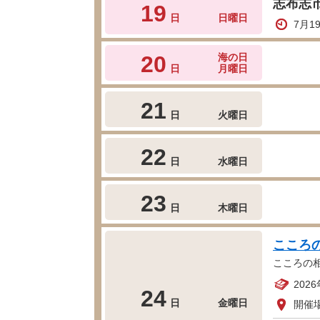
志布志
19
日
日曜日
7月1
20
海の日
日
月曜日
21
日
火曜日
22
日
水曜日
23
日
木曜日
こころ
こころの
202
24
日
金曜日
開催