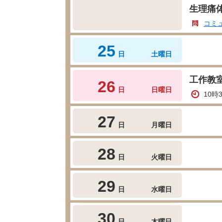
生理痛
コミ
25
日
土曜日
工作教
26
日
日曜日
10時
27
日
月曜日
28
日
火曜日
29
日
水曜日
30
日
木曜日