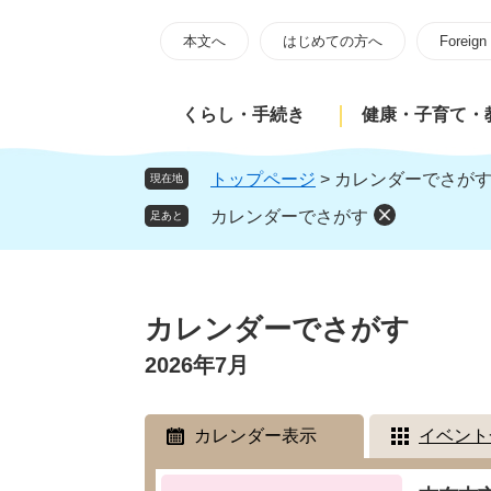
ペ
メ
ー
ニ
本文へ
はじめての方へ
Foreign
ジ
ュ
の
ー
くらし・手続き
健康・子育て・
先
を
頭
飛
で
ば
トップページ
>
カレンダーでさが
現在地
す
し
カレンダーでさがす
足あと
。
て
本
文
本
へ
文
カレンダーでさがす
2026年7月
カレンダー表示
イベント