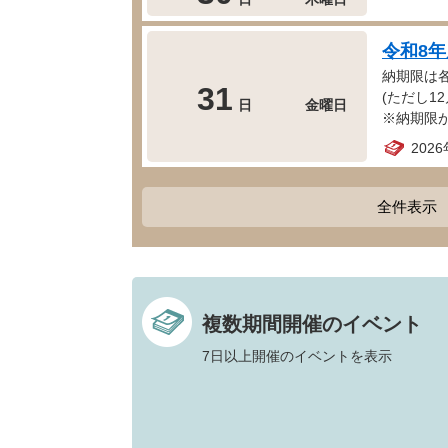
令和8
納期限は
31
(ただし12
日
金曜日
※納期限
202
全件表示
複数期間開催のイベント
7日以上開催のイベントを表示