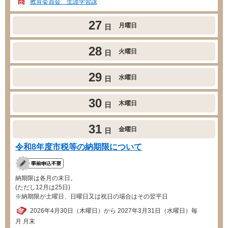
教育委員会 生涯学習課
27
月曜日
日
28
火曜日
日
29
水曜日
日
30
木曜日
日
31
金曜日
日
令和8年度市税等の納期限について
納期限は各月の末日。
(ただし12月は25日)
※納期限が土曜日、日曜日又は祝日の場合はその翌平日
2026年4月30日（木曜日）から 2027年3月31日（水曜日）毎
月 月末