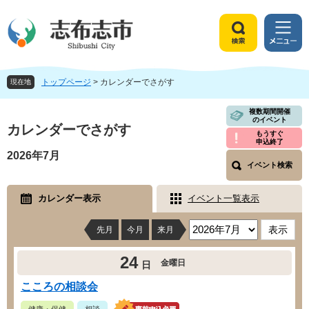
ペ
メ
ー
ニ
ジ
ュ
検
メ
の
ー
索
ニ
先
を
ュ
頭
飛
トップページ
>
カレンダーでさがす
ー
現在地
で
ば
す
し
本
複数期間開催
のイベント
。
て
文
カレンダーでさがす
もうすぐ
本
申込終了
文
2026年7月
へ
イベント検索
カレンダー表示
イベント一覧表示
先月
今月
来月
24
金曜日
日
こころの相談会
健康・保健
相談