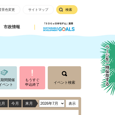
背景色変更
サイトマップ
検索
市政情報
ページを一時保存する
数期間開催
もうすぐ
イベント検索
イベント
申込終了
先月
今月
来月