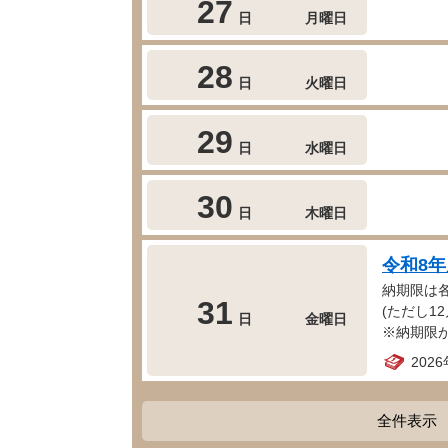
27
日
月曜日
28
日
火曜日
29
日
水曜日
30
日
木曜日
令和8
納期限は
31
(ただし12
日
金曜日
※納期限
202
全件表示