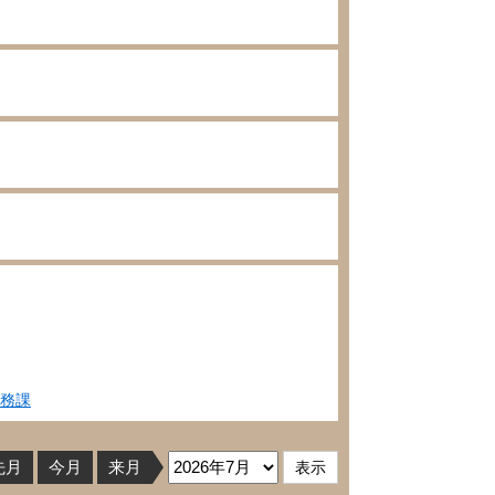
務課
先月
今月
来月