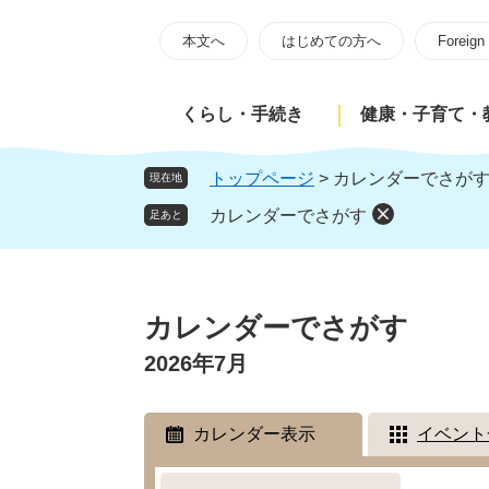
ペ
メ
ー
ニ
本文へ
はじめての方へ
Foreign
ジ
ュ
の
ー
くらし・手続き
健康・子育て・
先
を
頭
飛
で
ば
トップページ
>
カレンダーでさが
現在地
す
し
カレンダーでさがす
足あと
。
て
本
文
本
へ
文
カレンダーでさがす
2026年7月
カレンダー表示
イベント