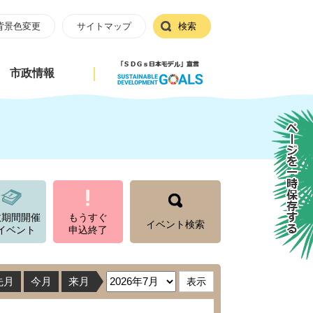
背景色変更
サイトマップ
検索
市政情報
ページを一時保存する
数期間開催
もうすぐ
イベント検索
イベント
申込終了
先月
今月
来月