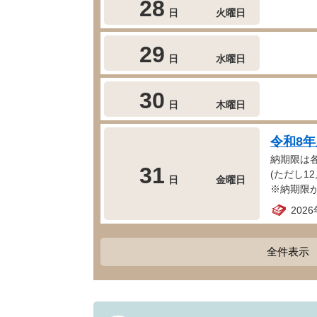
28
日
火曜日
29
日
水曜日
30
日
木曜日
令和8
納期限は
31
(ただし12
日
金曜日
※納期限
202
全件表示