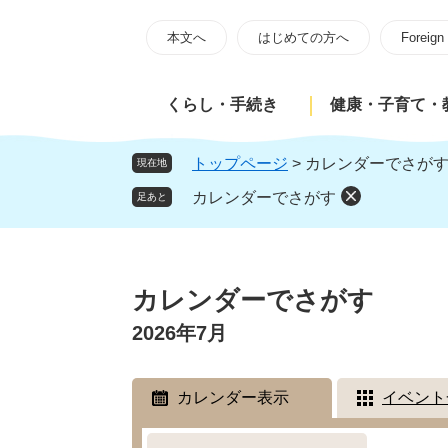
ペ
メ
ー
ニ
本文へ
はじめての方へ
Foreign
ジ
ュ
の
ー
くらし・手続き
健康・子育て・
先
を
頭
飛
で
ば
トップページ
>
カレンダーでさが
現在地
す
し
カレンダーでさがす
足あと
。
て
本
文
本
へ
文
カレンダーでさがす
2026年7月
カレンダー表示
イベント