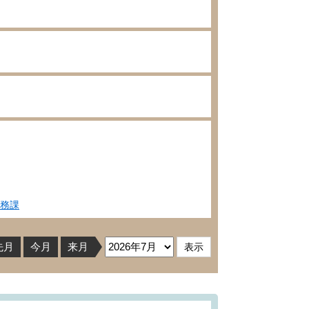
務課
先月
今月
来月