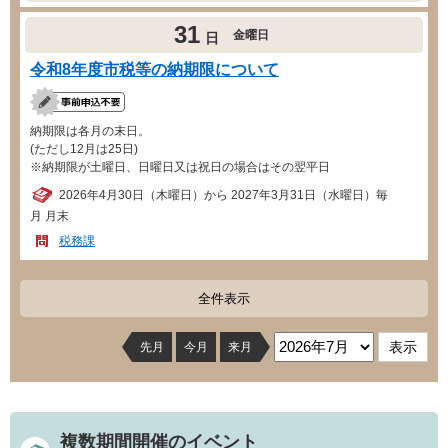
31
金曜日
日
令和8年度市税等の納期限について
納期限は各月の末日。
(ただし12月は25日)
※納期限が土曜日、日曜日又は祝日の場合はその翌平日
2026年4月30日（木曜日）から 2027年3月31日（水曜日）毎
月 月末
税務課
全件表示
先月
今月
来月
複数期間開催のイベント