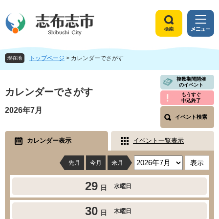
ペ
メ
ー
ニ
ジ
ュ
検
メ
の
ー
索
ニ
先
を
ュ
頭
飛
トップページ
>
カレンダーでさがす
ー
現在地
で
ば
す
し
本
複数期間開催
のイベント
。
て
文
カレンダーでさがす
もうすぐ
本
申込終了
文
2026年7月
へ
イベント検索
カレンダー表示
イベント一覧表示
先月
今月
来月
29
水曜日
日
30
木曜日
日