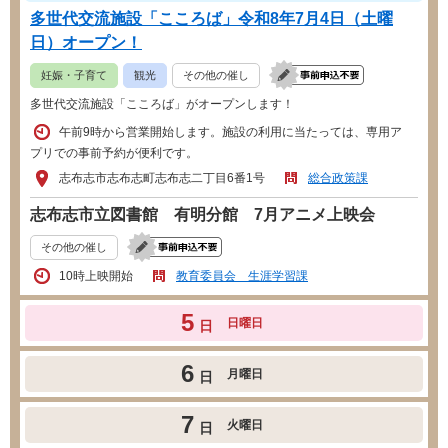
多世代交流施設「こころば」令和8年7月4日（土曜
日）オープン！
妊娠・子育て
観光
その他の催し
多世代交流施設「こころば」がオープンします！
午前9時から営業開始します。施設の利用に当たっては、専用ア
プリでの事前予約が便利です。
志布志市志布志町志布志二丁目6番1号
総合政策課
志布志市立図書館 有明分館 7月アニメ上映会
その他の催し
10時上映開始
教育委員会 生涯学習課
5
日曜日
日
6
月曜日
日
7
火曜日
日