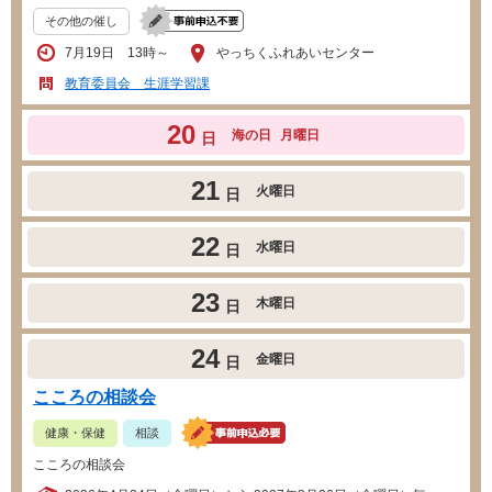
その他の催し
7月19日 13時～
やっちくふれあいセンター
教育委員会 生涯学習課
20
海の日
月曜日
日
21
火曜日
日
22
水曜日
日
23
木曜日
日
24
金曜日
日
こころの相談会
健康・保健
相談
こころの相談会