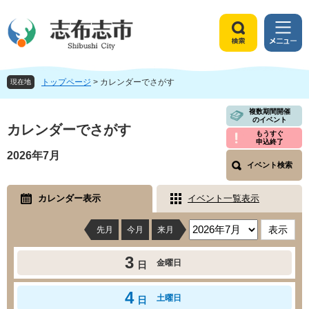
ペ
メ
ー
ニ
ジ
ュ
検
メ
の
ー
索
ニ
先
を
ュ
頭
飛
トップページ
>
カレンダーでさがす
ー
現在地
で
ば
す
し
本
複数期間開催
のイベント
。
て
文
カレンダーでさがす
もうすぐ
本
申込終了
文
2026年7月
へ
イベント検索
カレンダー表示
イベント一覧表示
先月
今月
来月
3
金曜日
日
4
土曜日
日