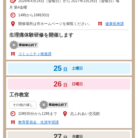
2026年4月24日（金曜日）から 2027年3月26日（金曜日）毎
月 第4金曜
14時から16時30分
開催場所は市ホームページを御覧ください。
健康長寿課
生理痛体験研修を開催します
コミュニティ推進課
25
土曜日
日
26
日曜日
日
工作教室
その他の催し
10時30分から12時まで
志ふれあい交流館
教育委員会 生涯学習課
27
月曜日
日