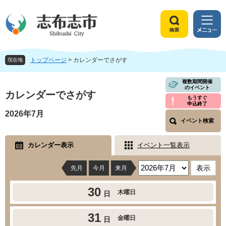
ペ
メ
ー
ニ
ジ
ュ
検
メ
の
ー
索
ニ
先
を
ュ
頭
飛
トップページ
>
カレンダーでさがす
ー
現在地
で
ば
す
し
本
複数期間開催
のイベント
。
て
文
カレンダーでさがす
もうすぐ
本
申込終了
文
2026年7月
へ
イベント検索
カレンダー表示
イベント一覧表示
先月
今月
来月
30
木曜日
日
31
金曜日
日