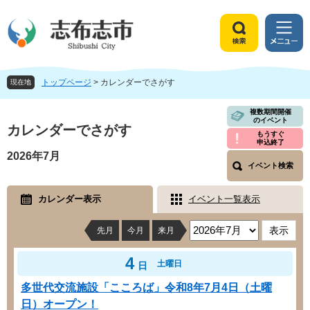
ペ
メ
ー
ニ
ジ
ュ
検
メ
の
ー
索
ニ
先
を
ュ
頭
飛
トップページ
>
カレンダーでさがす
ー
現在地
で
ば
す
し
本
複数期間開催
のイベント
。
て
文
カレンダーでさがす
もうすぐ
本
申込終了
文
2026年7月
へ
イベント検索
カレンダー表示
イベント一覧表示
先月
今月
来月
4
土曜日
日
多世代交流施設「こころば」令和8年7月4日（土曜
日）オープン！