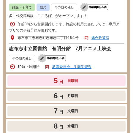
妊娠・子育て
観光
その他の催し
多世代交流施設「こころば」がオープンします！
午前9時から営業開始します。施設の利用に当たっては、専用ア
プリでの事前予約が便利です。
志布志市志布志町志布志二丁目6番1号
総合政策課
志布志市立図書館 有明分館 7月アニメ上映会
その他の催し
10時上映開始
教育委員会 生涯学習課
5
日曜日
日
6
月曜日
日
7
火曜日
日
8
水曜日
日