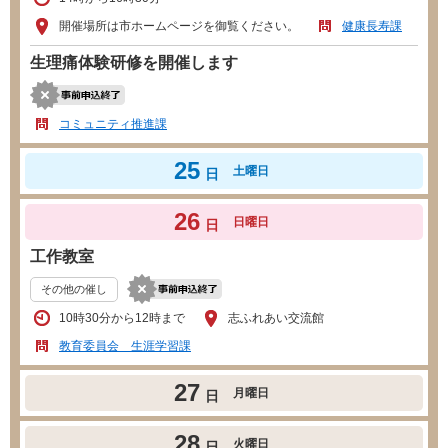
開催場所は市ホームページを御覧ください。
健康長寿課
生理痛体験研修を開催します
コミュニティ推進課
25
土曜日
日
26
日曜日
日
工作教室
その他の催し
10時30分から12時まで
志ふれあい交流館
教育委員会 生涯学習課
27
月曜日
日
28
火曜日
日