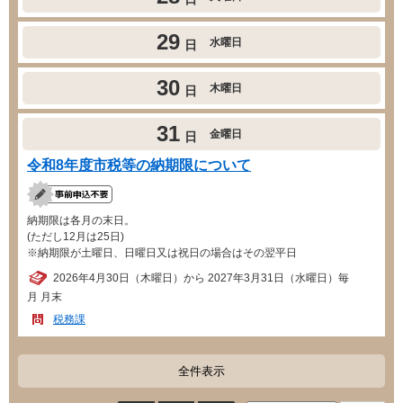
29
水曜日
日
30
木曜日
日
31
金曜日
日
令和8年度市税等の納期限について
納期限は各月の末日。
(ただし12月は25日)
※納期限が土曜日、日曜日又は祝日の場合はその翌平日
2026年4月30日（木曜日）から 2027年3月31日（水曜日）毎
月 月末
税務課
全件表示