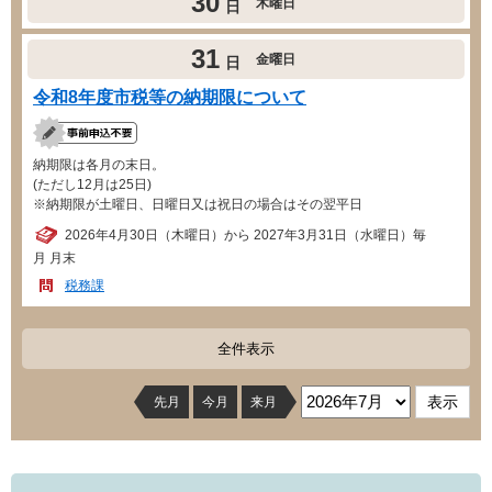
30
木曜日
日
31
金曜日
日
令和8年度市税等の納期限について
納期限は各月の末日。
(ただし12月は25日)
※納期限が土曜日、日曜日又は祝日の場合はその翌平日
2026年4月30日（木曜日）から 2027年3月31日（水曜日）毎
月 月末
税務課
全件表示
先月
今月
来月