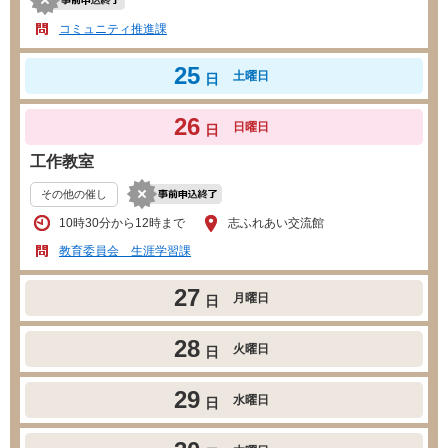
コミュニティ推進課
25
土曜日
日
26
日曜日
日
工作教室
その他の催し
10時30分から12時まで
志ふれあい交流館
教育委員会 生涯学習課
27
月曜日
日
28
火曜日
日
29
水曜日
日