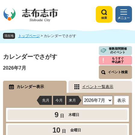
ペ
メ
ー
ニ
ジ
ュ
検
メ
の
ー
索
ニ
先
を
ュ
頭
飛
トップページ
>
カレンダーでさがす
ー
現在地
で
ば
す
し
本
複数期間開催
のイベント
。
て
文
カレンダーでさがす
もうすぐ
本
申込終了
文
2026年7月
へ
イベント検索
カレンダー表示
イベント一覧表示
先月
今月
来月
9
木曜日
日
10
金曜日
日