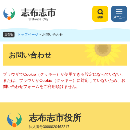
ペ
メ
ー
ニ
ジ
ュ
検
メ
の
ー
索
ニ
先
を
ュ
頭
飛
トップページ
>
お問い合わせ
ー
現在地
で
ば
す
し
本
。
て
文
お問い合わせ
本
文
へ
ブラウザでCookie（クッキー）が使用できる設定になっていない、
または、ブラウザがCookie（クッキー）に対応していないため、お
問い合わせフォームをご利用頂けません。
志布志市役所
法人番号3000020462217