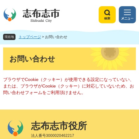
ペ
メ
ー
ニ
ジ
ュ
検
メ
の
ー
索
ニ
先
を
ュ
頭
飛
トップページ
>
お問い合わせ
ー
現在地
で
ば
す
し
本
。
て
文
お問い合わせ
本
文
へ
ブラウザでCookie（クッキー）が使用できる設定になっていない、
または、ブラウザがCookie（クッキー）に対応していないため、お
問い合わせフォームをご利用頂けません。
志布志市役所
法人番号3000020462217