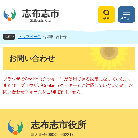
ペ
メ
ー
ニ
ジ
ュ
検
メ
の
ー
索
ニ
先
を
ュ
頭
飛
トップページ
>
お問い合わせ
ー
現在地
で
ば
す
し
本
。
て
文
お問い合わせ
本
文
へ
ブラウザでCookie（クッキー）が使用できる設定になっていない、
または、ブラウザがCookie（クッキー）に対応していないため、お
問い合わせフォームをご利用頂けません。
志布志市役所
法人番号3000020462217