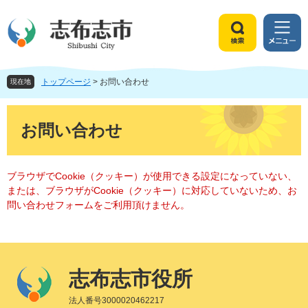
ペ
メ
ー
ニ
ジ
ュ
検
メ
の
ー
索
ニ
先
を
ュ
頭
飛
トップページ
>
お問い合わせ
ー
現在地
で
ば
す
し
本
。
て
文
お問い合わせ
本
文
へ
ブラウザでCookie（クッキー）が使用できる設定になっていない、
または、ブラウザがCookie（クッキー）に対応していないため、お
問い合わせフォームをご利用頂けません。
志布志市役所
法人番号3000020462217