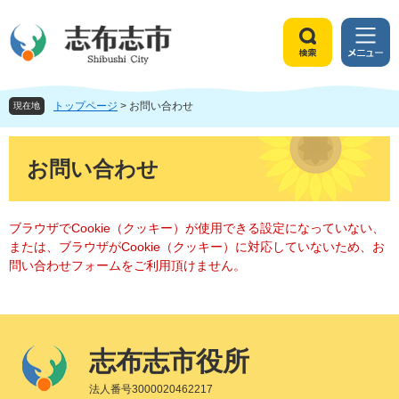
ペ
メ
ー
ニ
ジ
ュ
検
メ
の
ー
索
ニ
先
を
ュ
頭
飛
トップページ
>
お問い合わせ
ー
現在地
で
ば
す
し
本
。
て
文
お問い合わせ
本
文
へ
ブラウザでCookie（クッキー）が使用できる設定になっていない、
または、ブラウザがCookie（クッキー）に対応していないため、お
問い合わせフォームをご利用頂けません。
志布志市役所
法人番号3000020462217