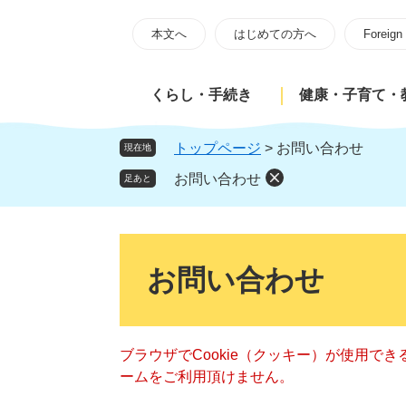
ペ
メ
ー
ニ
本文へ
はじめての方へ
Foreign
ジ
ュ
の
ー
くらし・手続き
健康・子育て・
先
を
頭
飛
で
ば
トップページ
>
お問い合わせ
現在地
す
し
お問い合わせ
足あと
。
て
本
文
本
へ
文
お問い合わせ
ブラウザでCookie（クッキー）が使用で
ームをご利用頂けません。