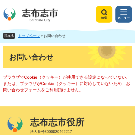
ペ
メ
ー
ニ
ジ
ュ
検
メ
の
ー
索
ニ
先
を
ュ
頭
飛
トップページ
>
お問い合わせ
ー
現在地
で
ば
す
し
本
。
て
文
お問い合わせ
本
文
へ
ブラウザでCookie（クッキー）が使用できる設定になっていない、
または、ブラウザがCookie（クッキー）に対応していないため、お
問い合わせフォームをご利用頂けません。
志布志市役所
法人番号3000020462217