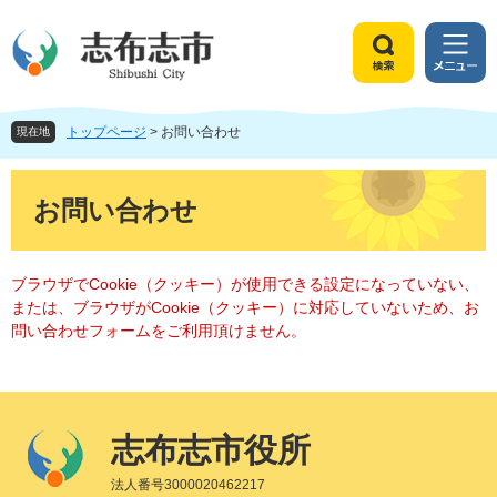
ペ
メ
ー
ニ
ジ
ュ
検
メ
の
ー
索
ニ
先
を
ュ
頭
飛
トップページ
>
お問い合わせ
ー
現在地
で
ば
す
し
本
。
て
文
お問い合わせ
本
文
へ
ブラウザでCookie（クッキー）が使用できる設定になっていない、
または、ブラウザがCookie（クッキー）に対応していないため、お
問い合わせフォームをご利用頂けません。
志布志市役所
法人番号3000020462217