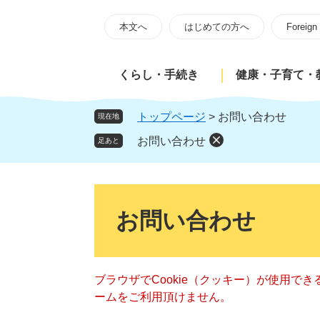
ペ
メ
ー
ニ
本文へ
はじめての方へ
Foreign
ジ
ュ
の
ー
くらし・手続き
健康・子育て・
先
を
頭
飛
で
ば
トップページ
>
お問い合わせ
現在地
す
し
お問い合わせ
足あと
。
て
本
文
本
へ
文
お問い合わせ
ブラウザでCookie（クッキー）が使用で
ームをご利用頂けません。