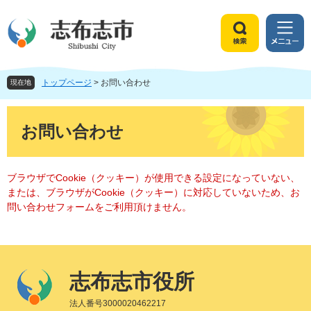
ペ
メ
ー
ニ
ジ
ュ
検
メ
の
ー
索
ニ
先
を
ュ
頭
飛
トップページ
>
お問い合わせ
ー
現在地
で
ば
す
し
本
。
て
文
お問い合わせ
本
文
へ
ブラウザでCookie（クッキー）が使用できる設定になっていない、
または、ブラウザがCookie（クッキー）に対応していないため、お
問い合わせフォームをご利用頂けません。
志布志市役所
法人番号3000020462217