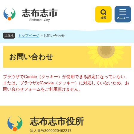
ペ
メ
ー
ニ
ジ
ュ
検
メ
の
ー
索
ニ
先
を
ュ
頭
飛
トップページ
>
お問い合わせ
ー
現在地
で
ば
す
し
本
。
て
文
お問い合わせ
本
文
へ
ブラウザでCookie（クッキー）が使用できる設定になっていない、
または、ブラウザがCookie（クッキー）に対応していないため、お
問い合わせフォームをご利用頂けません。
志布志市役所
法人番号3000020462217