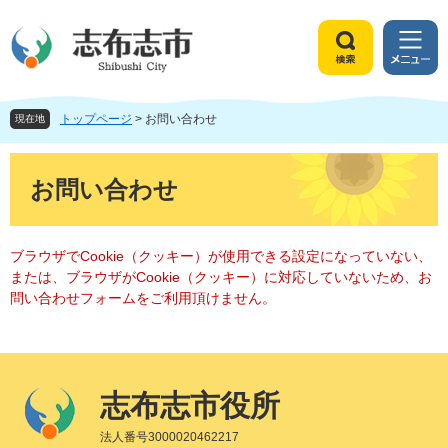
ペ
メ
ー
ニ
ジ
ュ
検
メ
の
ー
索
ニ
先
を
ュ
頭
飛
トップページ
>
お問い合わせ
ー
現在地
で
ば
す
し
本
。
て
文
お問い合わせ
本
文
へ
ブラウザでCookie（クッキー）が使用できる設定になっていない、
または、ブラウザがCookie（クッキー）に対応していないため、お
問い合わせフォームをご利用頂けません。
志布志市役所
法人番号3000020462217