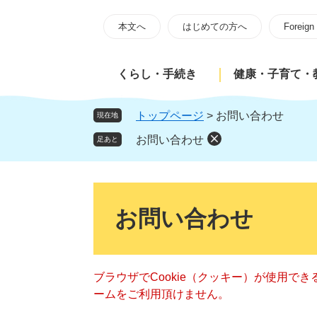
ペ
メ
ー
ニ
本文へ
はじめての方へ
Foreign
ジ
ュ
の
ー
くらし・手続き
健康・子育て・
先
を
頭
飛
で
ば
トップページ
>
お問い合わせ
現在地
す
し
お問い合わせ
足あと
。
て
本
文
本
へ
文
お問い合わせ
ブラウザでCookie（クッキー）が使用で
ームをご利用頂けません。