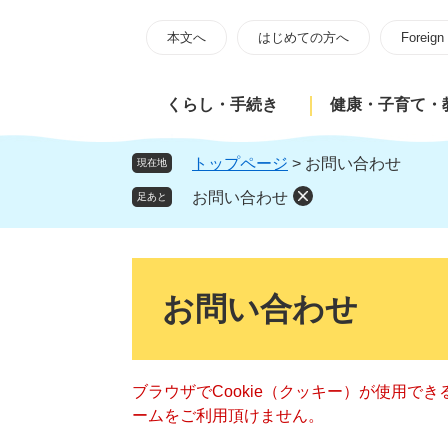
ペ
メ
ー
ニ
本文へ
はじめての方へ
Foreign
ジ
ュ
の
ー
くらし・手続き
健康・子育て・
先
を
頭
飛
で
ば
トップページ
>
お問い合わせ
現在地
す
し
お問い合わせ
足あと
。
て
本
文
本
へ
文
お問い合わせ
ブラウザでCookie（クッキー）が使用で
ームをご利用頂けません。