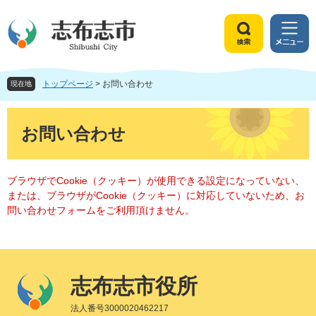
ペ
メ
ー
ニ
ジ
ュ
検
メ
の
ー
索
ニ
先
を
ュ
頭
飛
トップページ
>
お問い合わせ
ー
現在地
で
ば
す
し
本
。
て
文
お問い合わせ
本
文
へ
ブラウザでCookie（クッキー）が使用できる設定になっていない、
または、ブラウザがCookie（クッキー）に対応していないため、お
問い合わせフォームをご利用頂けません。
志布志市役所
法人番号3000020462217