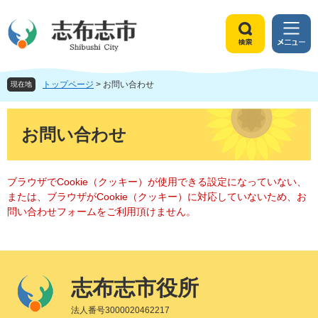
ペ
メ
ー
ニ
ジ
ュ
検
メ
の
ー
索
ニ
先
を
ュ
頭
飛
トップページ
>
お問い合わせ
ー
現在地
で
ば
す
し
本
。
て
文
お問い合わせ
本
文
へ
ブラウザでCookie（クッキー）が使用できる設定になっていない、
または、ブラウザがCookie（クッキー）に対応していないため、お
問い合わせフォームをご利用頂けません。
志布志市役所
法人番号3000020462217