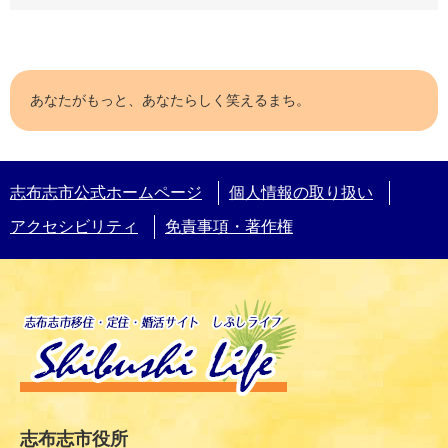
の
取
り
組
み
あなたがもっと、あなたらしく笑えるまち。
志
布
志
志布志市公式ホームページ
個人情報の取り扱い
市
公
アクセシビリティ
免責事項・著作権
式
L
I
N
E
と
お
友
だ
ち
志布志市役所
に