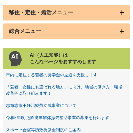
志
移住・定住・婚活メニュー
布
志
市
総合メニュー
の
企
業
版
AI（人工知能）は
ふ
こんなページをおすすめします
る
さ
市内に定住する若者の奨学金の返還を支援します
と
納
「若者・女性にも選ばれる地方」に向け、地域の働き方・職場
税
改革等に取り組みます！
S
志布志市不妊治療費助成事業について
D
G
令和8年度 危険廃屋解体撤去補助事業の募集を行います。
s
へ
スポーツ合宿等誘致奨励金制度のご案内