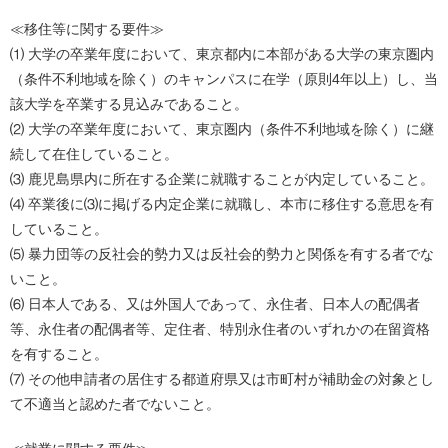
≪移住等に関する要件≫
⑴ 大学の卒業年度において、東京都内に本部がある大学の東京圏内
（条件不利地域を除く）のキャンパスに在学（原則4年以上）し、当
該大学を卒業する見込みであること。
⑵ 大学の卒業年度において、東京圏内（条件不利地域を除く）に継
続して在住していること。
⑶ 鹿児島県内に所在する企業に就職することが内定していること。
⑷ 卒業後に⑶に掲げる内定企業に就職し、本市に移住する意思を有
していること。
⑸ 暴力団等の反社会的勢力又は反社会的勢力と関係を有する者でな
いこと。
⑹ 日本人である、又は外国人であって、永住者、日本人の配偶者
等、永住者の配偶者等、定住者、特別永住者のいずれかの在留資格
を有すること。
⑺ その他申請者の居住する都道府県又は市町村が補助金の対象とし
て不適当と認めた者でないこと。