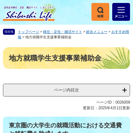
ペ
メ
ー
ニ
ジ
ュ
の
ー
先
を
トップページ
>
移住・定住・婚活サイト
>
総合メニュー
>
おすすめ情
現在地
頭
飛
報
>
地方就職学生支援事業補助金
で
ば
す
し
本
。
て
文
地方就職学生支援事業補助金
本
文
へ
ページ内目次
ページID：0026009
更新日：2025年4月1日更新
東京圏の大学生の就職活動における交通費