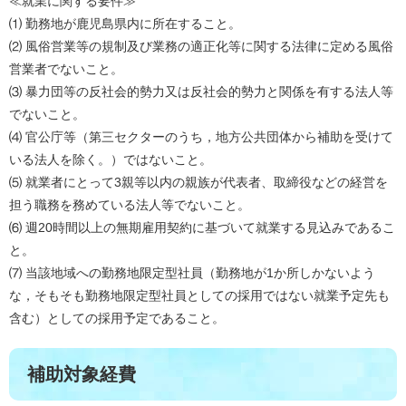
≪就業に関する要件≫
⑴ 勤務地が鹿児島県内に所在すること。
⑵ 風俗営業等の規制及び業務の適正化等に関する法律に定める風俗
営業者でないこと。
⑶ 暴力団等の反社会的勢力又は反社会的勢力と関係を有する法人等
でないこと。
⑷ 官公庁等（第三セクターのうち，地方公共団体から補助を受けて
いる法人を除く。）ではないこと。
⑸ 就業者にとって3親等以内の親族が代表者、取締役などの経営を
担う職務を務めている法人等でないこと。
⑹ 週20時間以上の無期雇用契約に基づいて就業する見込みであるこ
と。
⑺ 当該地域への勤務地限定型社員（勤務地が1か所しかないよう
な，そもそも勤務地限定型社員としての採用ではない就業予定先も
含む）としての採用予定であること。
補助対象経費