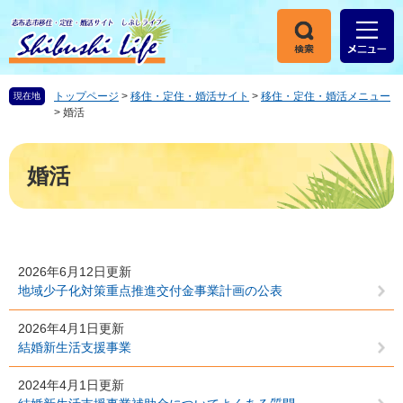
ペ
メ
ー
ニ
ジ
ュ
の
ー
先
を
トップページ
>
移住・定住・婚活サイト
>
移住・定住・婚活メニュー
現在地
頭
飛
>
婚活
で
ば
す
し
本
。
て
文
婚活
本
文
へ
2026年6月12日更新
地域少子化対策重点推進交付金事業計画の公表
2026年4月1日更新
結婚新生活支援事業
2024年4月1日更新