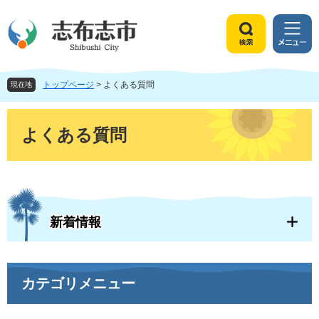
ペ
メ
ー
ニ
ジ
ュ
検
メ
の
ー
索
ニ
先
を
ュ
頭
飛
トップページ
>
よくある質問
ー
現在地
で
ば
す
し
本
。
て
文
よくある質問
本
文
へ
新着情報
カテゴリメニュー