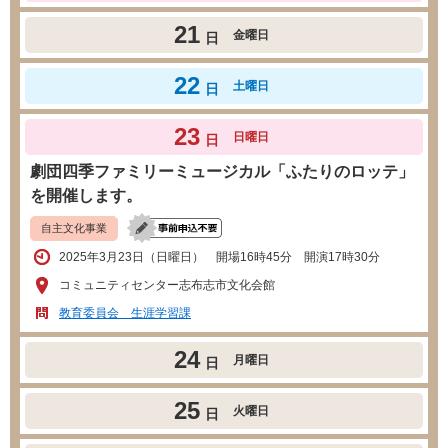
21
金曜日
日
22
土曜日
日
23
日曜日
日
劇団四季ファミリーミュージカル「ふたりのロッテ」
を開催します。
自主文化事業
2025年3月23日（日曜日） 開場16時45分 開演17時30分
コミュニティセンター志布志市文化会館
教育委員会 生涯学習課
24
月曜日
日
25
火曜日
日