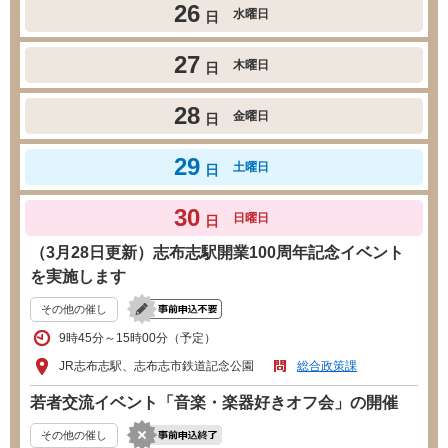
26
水曜日
日
27
木曜日
日
28
金曜日
日
29
土曜日
日
30
日曜日
日
（3月28日更新）志布志駅開業100周年記念イベント
を実施します
その他の催し
9時45分～15時00分（予定）
JR志布志駅、志布志市鉄道記念公園
総合政策課
若者交流イベント「音楽・楽器好きオフ会」の開催
その他の催し