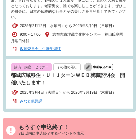
形、さげもんまで、各種のひな人形が一堂に会し、見応えのある展示
となっております。老若男女、誰でも楽しむことができます。ぜひこ
の機会に、日本の伝統的な行事とその美しさを再発見してみてくださ
い。
2025年2月12日（水曜日）から 2025年3月9日（日曜日）
9:00～17:00
志布志市埋蔵文化財センター 福山氏庭園
月曜日休館
教育委員会 生涯学習課
講演・講座・セミナー
その他の催し
都城広域移住・ＵＩＪターンＷＥＢ就職説明会 開
催いたします！
2025年3月4日（火曜日）から 2026年3月19日（木曜日）
みなと振興課
もうすぐ申込終了！
7日以内に申込終了するイベントを表示