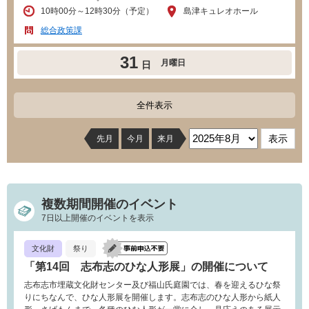
10時00分～12時30分（予定）
島津キュレオホール
総合政策課
31
月曜日
日
全件表示
先月
今月
来月
複数期間開催のイベント
7日以上開催のイベントを表示
文化財
祭り
「第14回 志布志のひな人形展」の開催について
志布志市埋蔵文化財センター及び福山氏庭園では、春を迎えるひな祭
りにちなんで、ひな人形展を開催します。志布志のひな人形から紙人