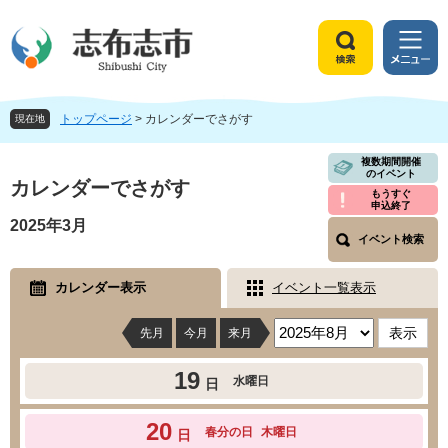
ペ
メ
ー
ニ
ジ
ュ
検
メ
の
ー
索
ニ
先
を
ュ
頭
飛
トップページ
>
カレンダーでさがす
ー
現在地
で
ば
す
し
本
複数期間開催
のイベント
。
て
文
カレンダーでさがす
もうすぐ
本
申込終了
文
2025年3月
へ
イベント検索
カレンダー表示
イベント一覧表示
先月
今月
来月
19
水曜日
日
20
春分の日
木曜日
日