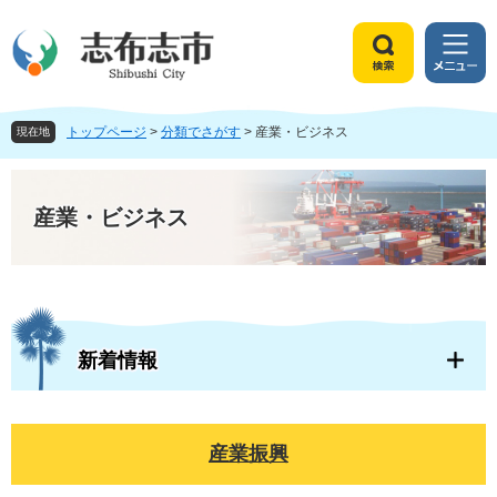
ペ
メ
ー
ニ
ジ
ュ
検
メ
の
ー
索
ニ
先
を
ュ
頭
飛
トップページ
>
分類でさがす
>
産業・ビジネス
ー
現在地
で
ば
す
し
本
。
て
文
産業・ビジネス
本
文
へ
新着情報
産業振興