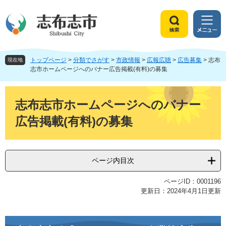
ペ
メ
ー
ニ
ジ
ュ
検
メ
の
ー
索
ニ
先
を
ュ
頭
飛
トップページ
>
分類でさがす
>
市政情報
>
広報広聴
>
広告募集
>
志布
ー
現在地
で
ば
志市ホームページへのバナー広告掲載(有料)の募集
す
し
。
て
本
本
文
志布志市ホームページへのバナー
文
広告掲載(有料)の募集
へ
ページ内目次
ページID：0001196
更新日：2024年4月1日更新