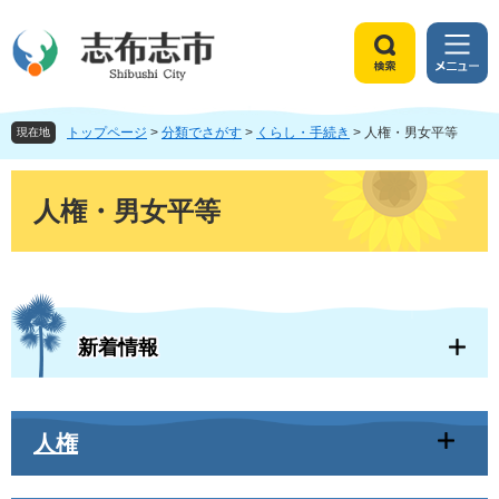
ペ
メ
ー
ニ
ジ
ュ
検
メ
の
ー
索
ニ
先
を
ュ
頭
飛
トップページ
>
分類でさがす
>
くらし・手続き
>
人権・男女平等
ー
現在地
で
ば
す
し
本
。
て
文
人権・男女平等
本
文
へ
新着情報
人権