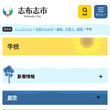
ペ
メ
ー
ニ
ジ
ュ
検
メ
の
ー
索
ニ
先
を
ュ
頭
飛
トップページ
>
分類でさがす
>
健康・子育て・教育
>
学校
ー
現在地
で
ば
す
し
本
。
て
文
学校
本
文
へ
新着情報
就学